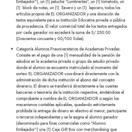
Embajador"), un (1) peluche “Lumbreritas”, un (1) tomatodo, un
(1) block de notas, un (1) llavero y un (1) lapicero, todos los
artículos propios de EL ORGANIZADOR y una donación de
textos equivalente para su Institución Educativa privada o pública
de procedencia. El valor comercial total de los textos entregados
por cada ganador no excederá la suma de S/ 250.00
(Doscientos cincuenta y 00/100 Soles).
Categoría Alumnos Preuniversitarios de Academias Privadas:
Consiste en el pago de una (1) mensualidad de la pensión de
estudios en la academia privada o grupo de estudio privado
donde el alumno se encuentre matriculado al momento del
sorteo. EL ORGANIZADOR coordinará directamente con la
administración de dicha institución el abono del concepto
dinerario. El dinero se transferirá directamente a las cuentas
bancarias o tesorería de la institución respectiva, emitiéndose el
comprobante a nombre de EL ORGANIZADOR o según los
mecanismos contables aplicables, quedando estrictamente
prohibida la entrega de dinero en efectivo al menor, participante
o terceros independientes y se le asigna al alumno ganador
(denominado para fines comerciales como "Alumno
Embajador") una (1) Caja Gift Box con merchandising que