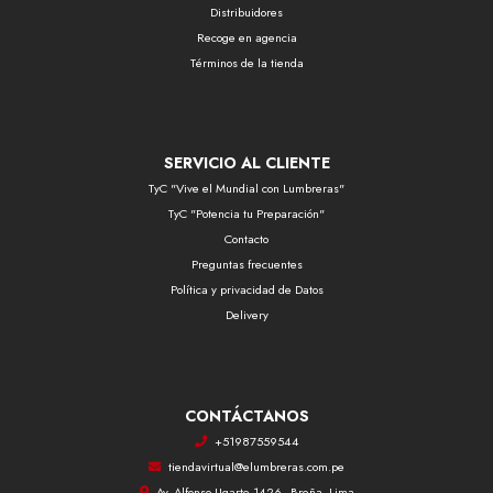
Distribuidores
Recoge en agencia
Términos de la tienda
SERVICIO AL CLIENTE
TyC "Vive el Mundial con Lumbreras"
TyC "Potencia tu Preparación"
Contacto
Preguntas frecuentes
Política y privacidad de Datos
Delivery
CONTÁCTANOS
+51987559544
tiendavirtual@elumbreras.com.pe
Av. Alfonso Ugarte 1426 - Breña, Lima