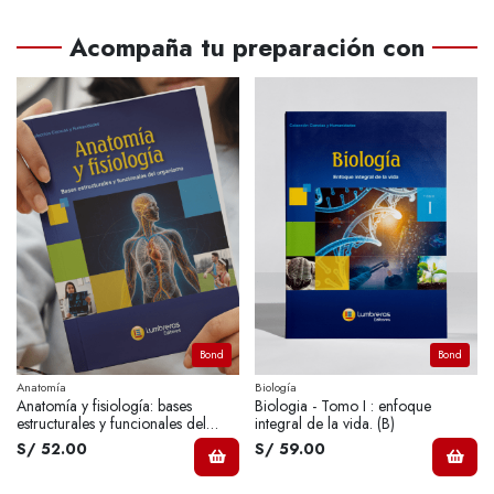
Acompaña tu preparación con
Bond
Bond
Anatomía
Biología
Anatomía y fisiología: bases
Biologia - Tomo I : enfoque
estructurales y funcionales del
integral de la vida. (B)
organismo
S/ 52.00
S/ 59.00