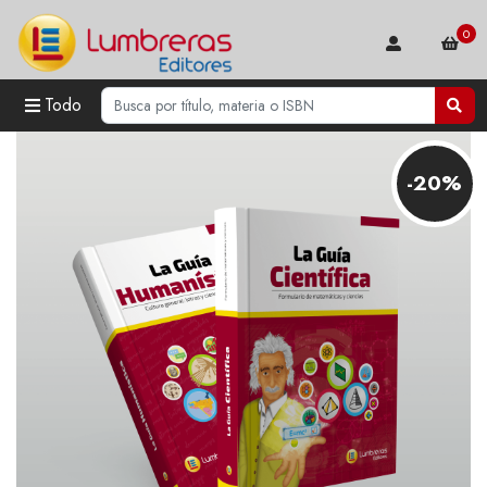
0
Todo
-20%