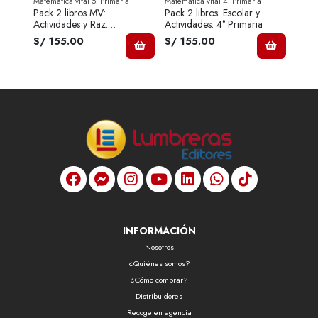
Matemática vital 5° Primaria
Matemática vital 4° Primaria
Matemá
Libro
Pack 2 libros MV:
Pack 2 libros: Escolar y
Pack 
a
Actividades y Raz.
Actividades. 4° Primaria
Activ
Matemático. 5º Primaria
S/ 155.00
S/ 155.00
S/ 
INFORMACIÓN
Nosotros
¿Quiénes somos?
¿Cómo comprar?
Distribuidores
Recoge en agencia