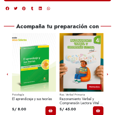
Acompaña tu preparación con
Bond
PRIMARIA
Psicología
Raz. Verbal Primaria
Ecolog
El aprendizaje y sus teorías
Razonamiento Verbal y
Ecolo
Comprensión Lectora Vital 4.
Primaria
S/ 8.00
S/ 45.00
S/ 