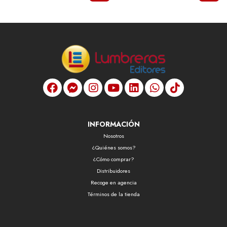
INFORMACIÓN
Nosotros
¿Quiénes somos?
¿Cómo comprar?
Distribuidores
Recoge en agencia
Términos de la tienda