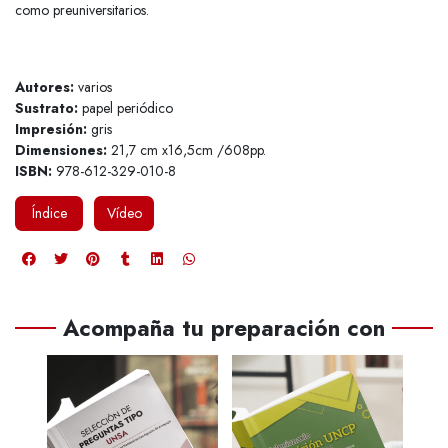
como preuniversitarios.
Autores:
varios
Sustrato:
papel periódico
Impresión:
gris
Dimensiones:
21,7 cm x16,5cm /608pp.
ISBN:
978-612-329-010-8
Índice
Vídeo
Acompaña tu preparación con