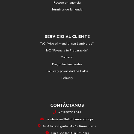
Recoge en agencia
Términos de la tienda
SERVICIO AL CLIENTE
TyC "Vive el Mundial con Lumbreras"
TyC "Potencia tu Preparación"
Contacto
Preguntas frecuentes
Política y privacidad de Datos
Delivery
CONTÁCTANOS
+51987559544
tiendavirtual@elumbreras.com.pe
Av. Alfonso Ugarte 1426 - Breña, Lima
Lun a Vie 07:00 a 17:15hrs