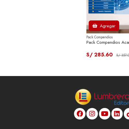
Agregar
Pack Compendios
Pack Compendios Aca
S/ 285.60
S/ 357.