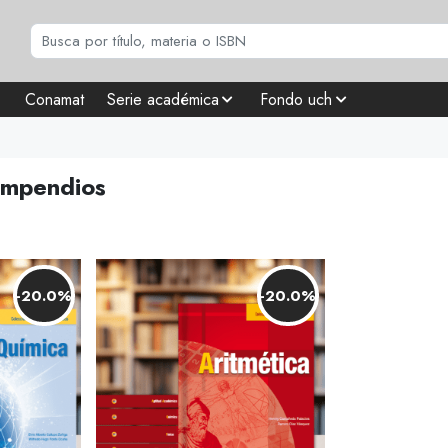
Conamat
Serie académica
Fondo uch
ompendios
-20.0%
-20.0%