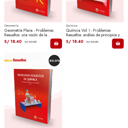
Geometría
Química
Geometría Plana - Problemas
Química Vol. I - Problemas
Resueltos: una visión de la
Resueltos: análisis de principios y
planimetría.
aplicaciones
S/ 18.40
S/ 18.40
S/ 23.00
S/ 23.00
-20.0%