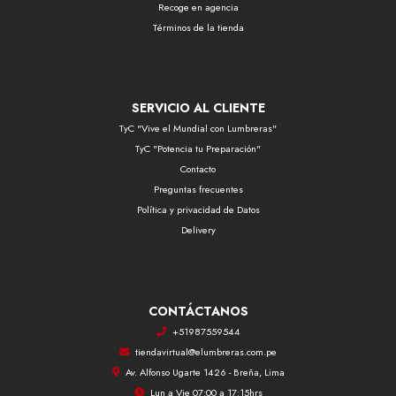
Recoge en agencia
Términos de la tienda
SERVICIO AL CLIENTE
TyC "Vive el Mundial con Lumbreras"
TyC "Potencia tu Preparación"
Contacto
Preguntas frecuentes
Política y privacidad de Datos
Delivery
CONTÁCTANOS
+51987559544
tiendavirtual@elumbreras.com.pe
Av. Alfonso Ugarte 1426 - Breña, Lima
Lun a Vie 07:00 a 17:15hrs