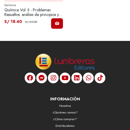
Química
Química Vol. II - Problemas
Resueltos: análisis de principios y
aplicaciones.
S/ 18.40
S/ 23.00
INFORMACIÓN
Nosotros
¿Quiénes somos?
¿Cómo comprar?
Distribuidores