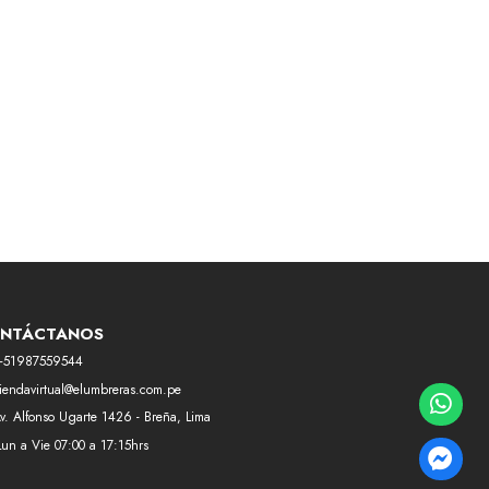
NTÁCTANOS
+51987559544
tiendavirtual@elumbreras.com.pe
v. Alfonso Ugarte 1426 - Breña, Lima
Lun a Vie 07:00 a 17:15hrs