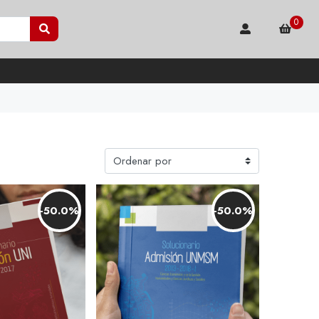
0
-50.0%
-50.0%