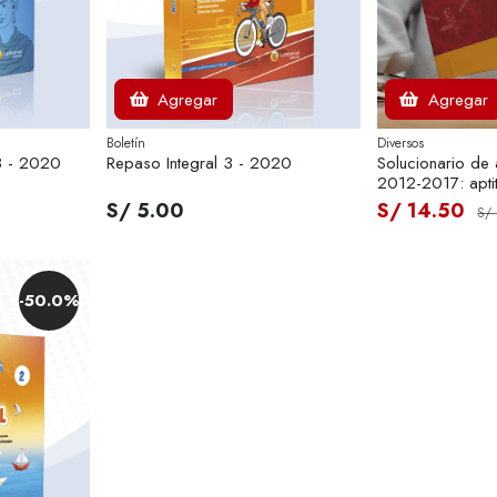
Agregar
Agregar
Boletín
Diversos
3 - 2020
Repaso Integral 3 - 2020
Solucionario de
2012-2017: apti
humanidades
S/ 5.00
S/ 14.50
S/ 
-50.0%