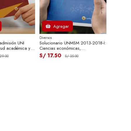
Agregar
Diversos
 admisión UNI
Solucionario UNMSM 2013-2018-I:
tud académica y
Ciencias económicas,
humanidades y ciencias jurídicas y
S/ 17.50
29.00
S/ 35.00
sociales