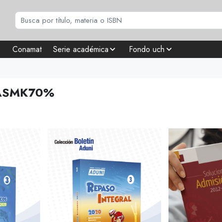
Conamat
Serie académica
Fondo uch
ASMK70%