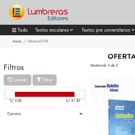
Todo
Textos escolares
Textos pre universitarios
Inicio
Ofertasmk70%
OFERT
Filtros
Mostrando 5 de 5
Limpiar
Filtrar
S/ 5.00
S/ 41.50
Cursos