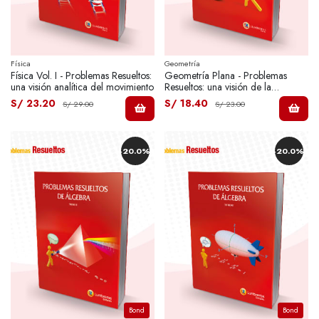
Física
Geometría
Física Vol. I - Problemas Resueltos:
Geometría Plana - Problemas
una visión analítica del movimiento
Resueltos: una visión de la
planimetría.
S/ 23.20
S/ 18.40
S/ 29.00
S/ 23.00
-20.0%
-20.0%
Bond
Bond