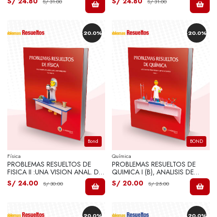
S/ 24.80
S/ 24.80
S/ 31.00
S/ 31.00
-20.0%
-20.0%
Bond
BOND
Física
Química
PROBLEMAS RESUELTOS DE
PROBLEMAS RESUELTOS DE
FISICA II :UNA VISION ANAL. DEL
QUIMICA I (B), ANALISIS DE
MO
PRINCIPIOS Y APLICACIONES
S/ 24.00
S/ 20.00
S/ 30.00
S/ 25.00
TOMO I (B)
-20.0%
-20.0%