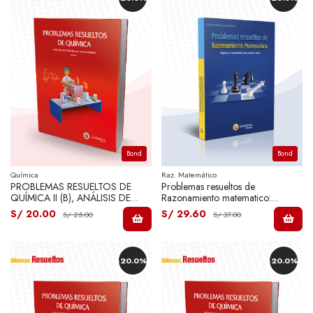
Bond
Bond
Química
Raz. Matemático
PROBLEMAS RESUELTOS DE
Problemas resueltos de
QUÍMICA II (B), ANÁLISIS DE
Razonamiento matematico:
PRINCIPIOS Y APLICACIONES
ingenio y creatividad para nuevos
S/ 20.00
S/ 29.60
S/ 25.00
S/ 37.00
TOMO II
retos (B)
-20.0%
-20.0%