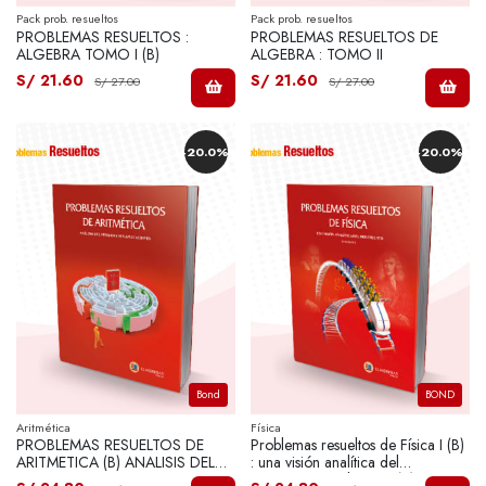
Pack prob. resueltos
Pack prob. resueltos
PROBLEMAS RESUELTOS :
PROBLEMAS RESUELTOS DE
ALGEBRA TOMO I (B)
ALGEBRA : TOMO II
S/ 21.60
S/ 21.60
S/ 27.00
S/ 27.00
-20.0%
-20.0%
Bond
BOND
Aritmética
Física
PROBLEMAS RESUELTOS DE
Problemas resueltos de Física I (B)
ARITMETICA (B) ANALISIS DEL
: una visión analítica del
NUMERO Y
movimiento. Volumen I (B)