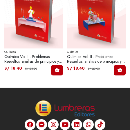
Química
Química
Química Vol. I - Problemas
Química Vol. II - Problemas
Resueltos: análisis de principios y
Resueltos: análisis de principios y
aplicaciones
aplicaciones.
S/ 18.40
S/ 18.40
S/ 23.00
S/ 23.00