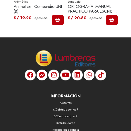
Aritmética
Lenguaje
Aptit
 (B)
Aritmética - Compendio UNI
ORTOGRAFÍA: MANUAL
Aptit
(B)
PRÁCTICO PARA ESCRIBIR
Comp
CORRECTAMENTE (B)
S/ 19.20
S/ 20.80
S/ 1
S/ 24.00
S/ 26.00
INFORMACIÓN
Nosotros
¿Quiénes somos?
¿Cómo comprar?
Distribuidores
Recoge en agencia