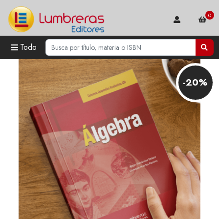
0
Todo
-20%