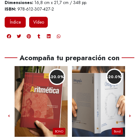
Dimensiones:
16,8 cm x 21,7 cm / 348 pp.
ISBN:
978-612-307-427-2
Índice
Vídeo
Acompaña tu preparación con
.0%
-20.0%
-20.0%
Bond
BOND
Bond