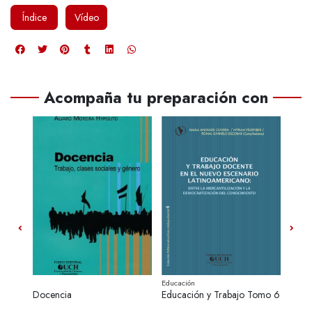
Índice
Vídeo
Acompaña tu preparación con
Educación
Biolog
Docencia
Educación y Trabajo Tomo 6
Biolo