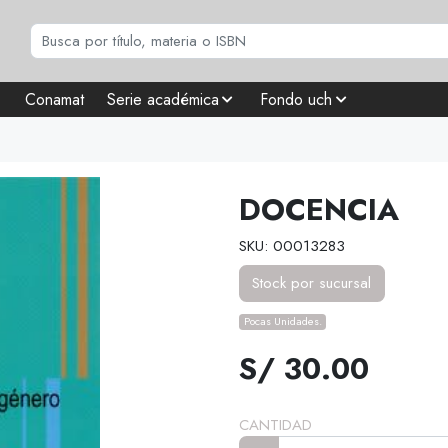
Conamat
Serie académica
Fondo uch
DOCENCIA
SKU: 00013283
Stock por sucursal
Pocas Unidades.
S/ 30.00
CANTIDAD