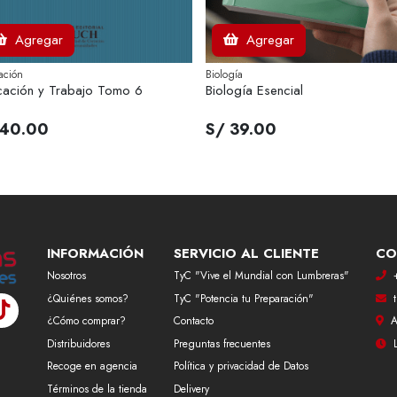
Agregar
Agregar
ación
Biología
ación y Trabajo Tomo 6
Biología Esencial
 40.00
S/ 39.00
INFORMACIÓN
SERVICIO AL CLIENTE
CO
Nosotros
TyC "Vive el Mundial con Lumbreras"
¿Quiénes somos?
TyC "Potencia tu Preparación"
¿Cómo comprar?
Contacto
A
Distribuidores
Preguntas frecuentes
Recoge en agencia
Política y privacidad de Datos
Términos de la tienda
Delivery