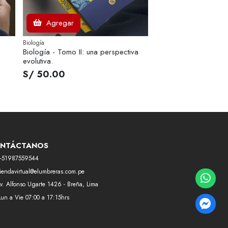
Agregar
Biología
Biología - Tomo II: una perspectiva
evolutiva.
S/ 50.00
NTÁCTANOS
+51987559544
tiendavirtual@elumbreras.com.pe
v. Alfonso Ugarte 1426 - Breña, Lima
Lun a Vie 07:00 a 17:15hrs