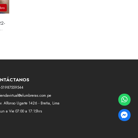
bro
22-
NTÁCTANOS
+51987559544
tiendavirtual@elumbreras.com.pe
v. Alfonso Ugarte 1426 - Breña, Lima
Lun a Vie 07:00 a 17:15hrs