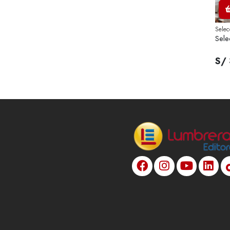
Selec
Sele
S/