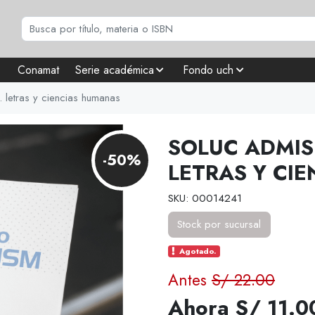
Conamat
Serie académica
Fondo uch
letras y ciencias humanas
SOLUC ADMIS
-50%
LETRAS Y CI
SKU: 00014241
Stock por sucursal
Agotado.
Antes
S/ 22.00
Ahora S/ 11.0