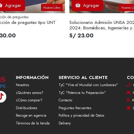
Agregar
Agregar
Nuevo Libro
Nuevo Li
ción de preguntas
cción de preguntas tipo UNT
Solucionario Admisión UNSA 20
2024: Biomédicas, Ingenierías y
Sociales
 30.00
S/ 23.00
INFORMACIÓN
SERVICIO AL CLIENTE
CO
Nosotros
TyC "Vive el Mundial con Lumbreras"
¿Quiénes somos?
TyC "Potencia tu Preparación"
¿Cómo comprar?
Contacto
A
Distribuidores
Preguntas frecuentes
Recoge en agencia
Política y privacidad de Datos
Términos de la tienda
Delivery